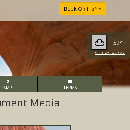
52º F
SEE 3-DAY FORECAST
MAP
TERMS
nument Media