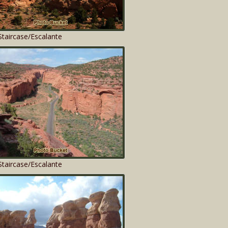
taircase/Escalante
taircase/Escalante