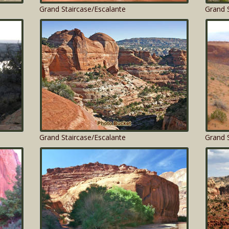
Grand Staircase/Escalante
Grand S
Grand Staircase/Escalante
Grand S