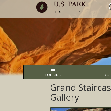
LODGING
GA
Grand Stairca
Gallery