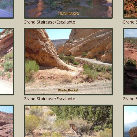
Grand Staircase/Escalante
Grand S
Grand Staircase/Escalante
Grand S