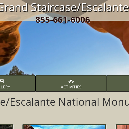
Grand Staircase/Escalante
855-661-6006
LLERY
ACTIVITIES
se/Escalante National Mo